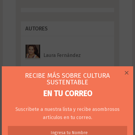
AUTORES
Laura Fernández
×
RECIBE MÁS SOBRE CULTURA
Norma Castillo
SUSTENTABLE
EN TU CORREO
Juan David Duque
Suscribete a nuestra lista y recibe asombrosos
artículos en tu correo.
Haydee Quijano