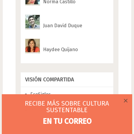
Norma Castillo
Juan David Duque
Haydee Quijano
VISIÓN COMPARTIDA
EcoSiglos
×
RECIBE MÁS SOBRE CULTURA
Emprende Social
SUSTENTABLE
Por el Ambiente
EN TU CORREO