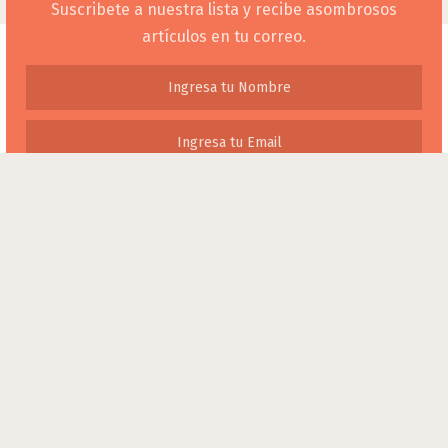
Suscribete a nuestra lista y recibe asombrosos
artículos en tu correo.
Conexión Verde
Copyright © 2026.
Sitio creado por
Camilo Buitrago
Inicio
Nuestra Comunidad
Conéctate
Responsabilízate
Respetamos tu privacidad y la protegemos.