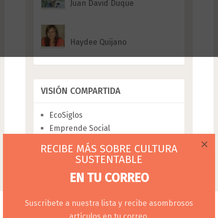
Juan David Duque
Haydee Quijano
VISIÓN COMPARTIDA
EcoSiglos
Emprende Social
Por el Ambiente
×
RECIBE MÁS SOBRE CULTURA
SUSTENTABLE
EN TU CORREO
Suscribete a nuestra lista y recibe asombrosos
artículos en tu correo.
Conexión Verde
Copyright © 2026.
Sitio creado por
Camilo Buitrago