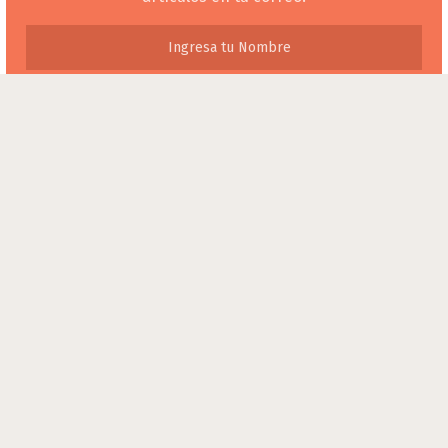
Inicio
Nuestra Comunidad
Conéctate
Responsabilízate
Respetamos tu privacidad y la protegemos.