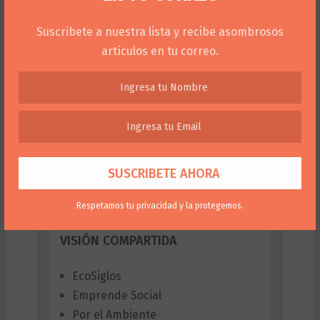
Suscribete a nuestra lista y recibe asombrosos
artículos en tu correo.
Norma Castillo
Juan David Duque
Haydee Quijano
Respetamos tu privacidad y la protegemos.
VISIÓN COMPARTIDA
EcoSiglos
Emprende Social
Por el Ambiente