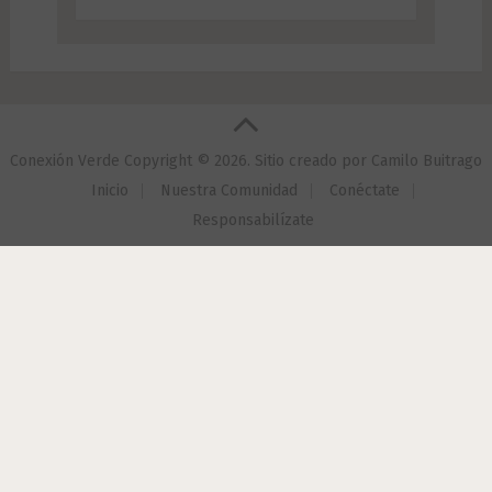
Conexión Verde
Copyright © 2026.
Sitio creado por
Camilo Buitrago
Inicio
Nuestra Comunidad
Conéctate
Responsabilízate