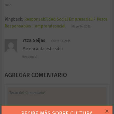
2012
Pingback:
Responsabilidad Social Empresarial: 7 Pasos
Responsables | emprendesocial
Mayo 24, 2012
Ytza Seijas
Enero 13, 2015
Me encanta este sitio
Responder
AGREGAR COMENTARIO
×
RECIBE MÁS SOBRE CULTURA