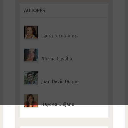
AUTORES
Laura Fernández
Norma Castillo
Juan David Duque
Haydee Quijano